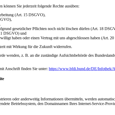
n können Sie jederzeit folgende Rechte ausüben:
rarbeitung (Art. 15 DSGVO),
DSGVO),
,
ufgrund gesetzlicher Pflichten noch nicht löschen dürfen (Art. 18 DSG
t. 21 DSGVO) und
gewilligt haben oder einen Vertrag mit uns abgeschlossen haben (Art.
rzeit mit Wirkung für die Zukunft widerrufen.
rde wenden, z. B. an die zuständige Aufsichtsbehörde des Bundeslands I
mit Anschrift finden Sie unter:
https://www.bfdi.bund.de/DE/Infothek/A
ite
istrieren oder anderweitig Informationen übermitteln, werden automatis
endete Betriebssystem, den Domainnamen Ihres Internet-Service-Provid