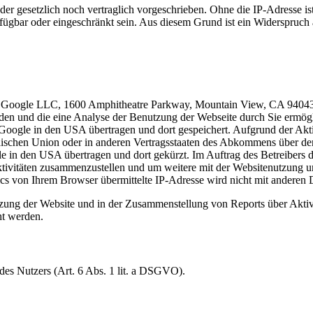
r gesetzlich noch vertraglich vorgeschrieben. Ohne die IP-Adresse ist
fügbar oder eingeschränkt sein. Aus diesem Grund ist ein Widerspruch
er Google LLC, 1600 Amphitheatre Parkway, Mountain View, CA 94043
rden und die eine Analyse der Benutzung der Webseite durch Sie ermög
Google in den USA übertragen und dort gespeichert. Aufgrund der Akti
äischen Union oder in anderen Vertragsstaaten des Abkommens über de
e in den USA übertragen und dort gekürzt. Im Auftrag des Betreibers 
tivitäten zusammenzustellen und um weitere mit der Websitenutzung u
cs von Ihrem Browser übermittelte IP-Adresse wird nicht mit andere
zung der Website und in der Zusammenstellung von Reports über Aktiv
ht werden.
des Nutzers (Art. 6 Abs. 1 lit. a DSGVO).