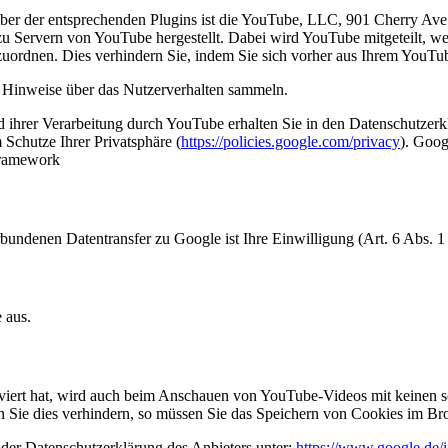
eiber der entsprechenden Plugins ist die YouTube, LLC, 901 Cherry 
zu Servern von YouTube hergestellt. Dabei wird YouTube mitgeteilt, 
uzuordnen. Dies verhindern Sie, indem Sie sich vorher aus Ihrem YouT
ie Hinweise über das Nutzerverhalten sammeln.
rer Verarbeitung durch YouTube erhalten Sie in den Datenschutzerklä
Schutze Ihrer Privatsphäre (
https://policies.google.com/privacy
). Goog
Framework
ndenen Datentransfer zu Google ist Ihre Einwilligung (Art. 6 Abs. 1
 aus.
iert hat, wird auch beim Anschauen von YouTube-Videos mit keinen s
Sie dies verhindern, so müssen Sie das Speichern von Cookies im Bro
der Datenschutzerklärung des Anbieters unter:
https://www.google.de/in